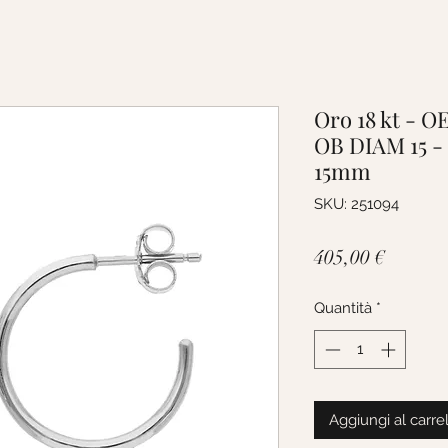
Oro 18 kt -
OB DIAM 15 
15mm
SKU: 251094
Prezzo
405,00 €
Quantità
*
Aggiungi al carre