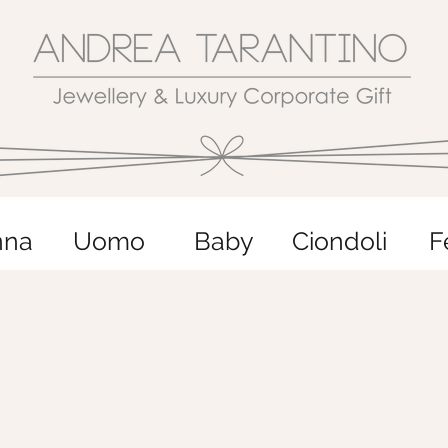
nna
Uomo
Baby
Ciondoli
F