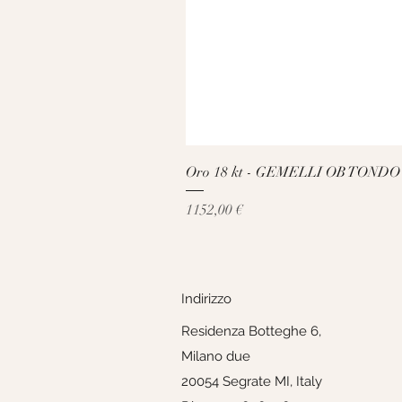
Oro 18 kt - GEMELLI OB TONDO
Prezzo
1152,00 €
Indirizzo
Residenza Botteghe 6,
Milano due
20054 Segrate MI, Italy