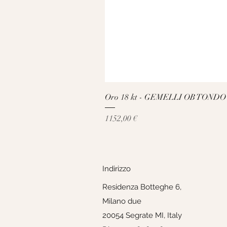
Oro 18 kt - GEMELLI OB TONDO
Prezzo
1152,00 €
Indirizzo
Residenza Botteghe 6,
Milano due
20054 Segrate MI, Italy