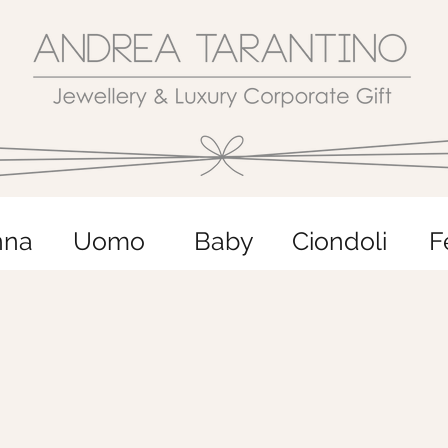
nna
Uomo
Baby
Ciondoli
F