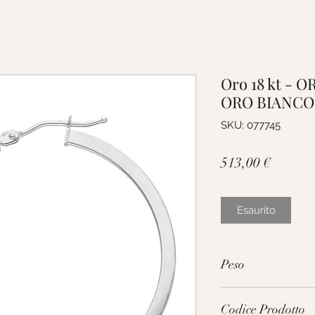
Oro 18 kt - 
ORO BIANCO
SKU: 077745
Prezzo
513,00 €
Esaurito
Peso
2.3g
Codice Prodotto