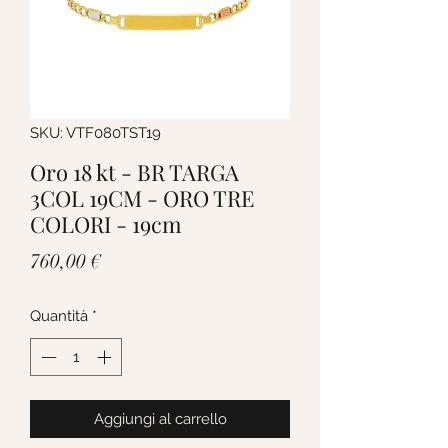
SKU: VTF080TST19
Oro 18 kt - BR TARGA
3COL 19CM - ORO TRE
COLORI - 19cm
Prezzo
760,00 €
Quantità
*
Aggiungi al carrello