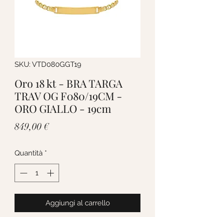
SKU: VTD080GGT19
Oro 18 kt - BRA TARGA
TRAV OG F080/19CM -
ORO GIALLO - 19cm
Prezzo
849,00 €
Quantità
*
Aggiungi al carrello