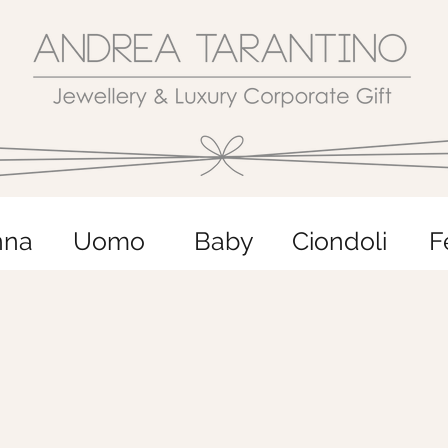
nna
Uomo
Baby
Ciondoli
F