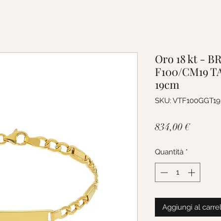
Oro 18 kt - 
F100/CM19 T
19cm
SKU: VTF100GGT19
Prezzo
834,00 €
Quantità
*
Aggiungi al carre