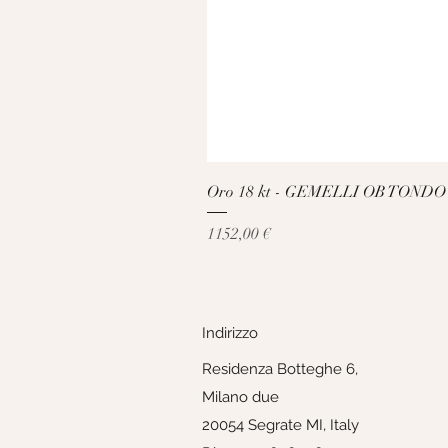
Oro 18 kt - GEMELLI OB TONDO
Prezzo
1152,00 €
Indirizzo
Residenza Botteghe 6,
Milano due
20054 Segrate MI, Italy