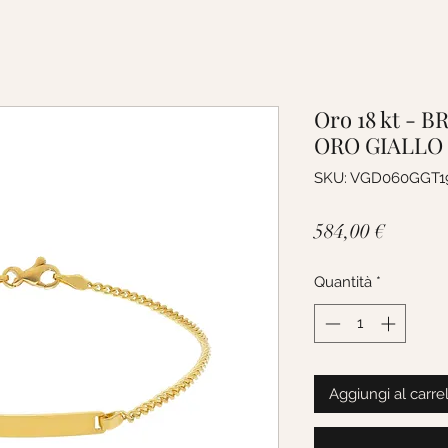
Oro 18 kt - 
ORO GIALLO 
SKU: VGD060GGT1
Prezzo
584,00 €
Quantità
*
Aggiungi al carre