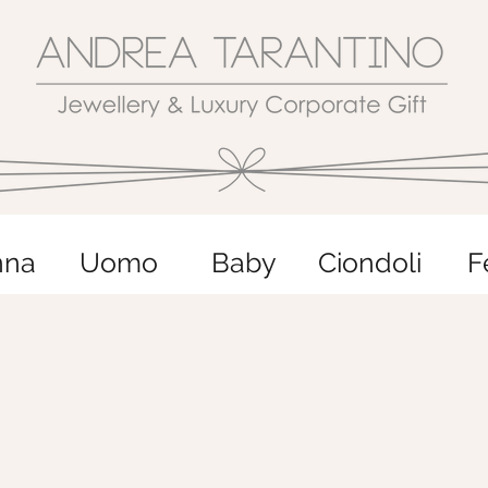
nna
Uomo
Baby
Ciondoli
F