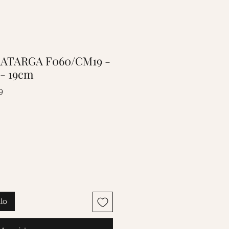
BRATARGA F060/CM19 -
- 19cm
9
llo