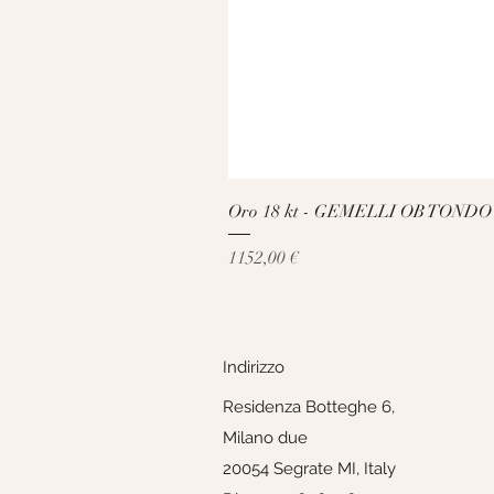
Oro 18 kt - GEMELLI OB TONDO
Prezzo
1152,00 €
Indirizzo
Residenza Botteghe 6,
Milano due
20054 Segrate MI, Italy