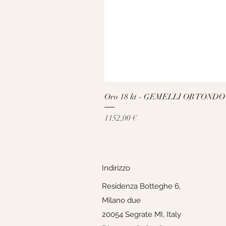
Oro 18 kt - GEMELLI OB TONDO
Prezzo
1152,00 €
Indirizzo
Residenza Botteghe 6,
Milano due
20054 Segrate MI, Italy