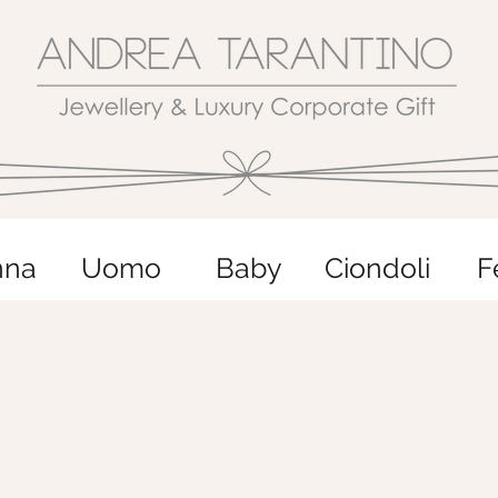
nna
Uomo
Baby
Ciondoli
F