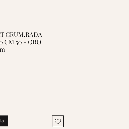
 CAT GRUM.RADA
0 CM 50 - ORO
cm
llo