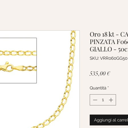
Oro 18 kt -
PINZATA F06
GIALLO - 50
SKU: VRR060GG50
Prezzo
535,00 €
Quantità
*
Aggiungi al carre