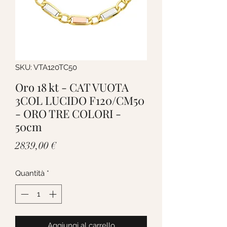
SKU: VTA120TC50
Oro 18 kt - CAT VUOTA
3COL LUCIDO F120/CM50
- ORO TRE COLORI -
50cm
Prezzo
2839,00 €
Quantità
*
Aggiungi al carrello