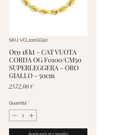
SKU: VCL100GG50
Oro 18 kt - CAT VUOTA
CORDA OG F0100/CM50
SUPERLEGGERA - ORO
GIALLO - 50cm
Prezzo
2572,00 €
Quantità
*
Aggiungi al carrello