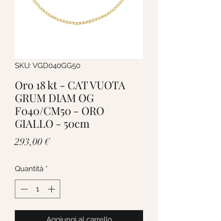
SKU: VGD040GG50
Oro 18 kt - CAT VUOTA
GRUM DIAM OG
F040/CM50 - ORO
GIALLO - 50cm
Prezzo
293,00 €
Quantità
*
Aggiungi al carrello