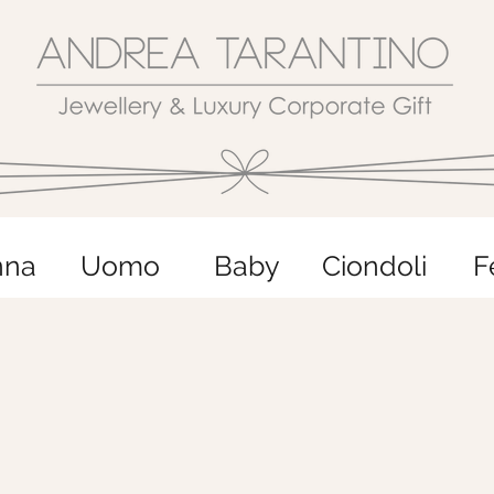
nna
Uomo
Baby
Ciondoli
F