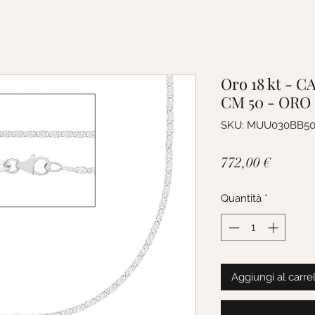
Oro 18 kt - 
CM 50 - ORO
SKU: MUU030BB5
Prezzo
772,00 €
Quantità
*
Aggiungi al carre