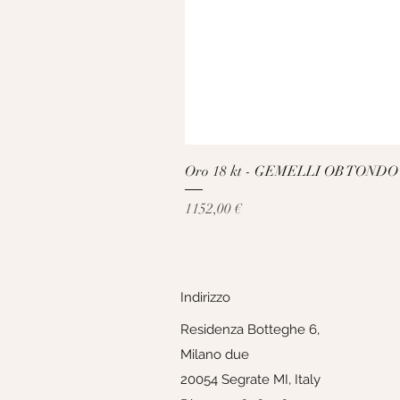
Oro 18 kt - GEMELLI OB TONDO
Prezzo
1152,00 €
Indirizzo
Residenza Botteghe 6,
Milano due
20054 Segrate MI, Italy