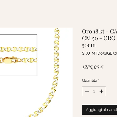
Oro 18 kt - 
CM 50 - ORO
50cm
SKU: MTD058GB50
Prezz
1286,00 €
Quantità
*
Aggiungi al carre