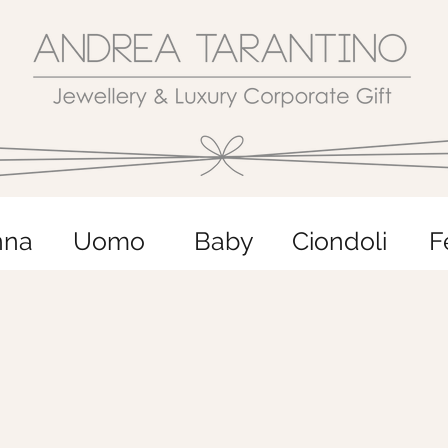
nna
Uomo
Baby
Ciondoli
F