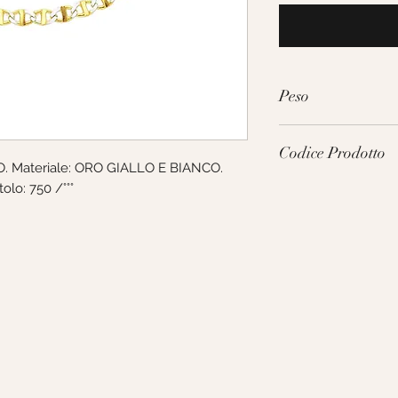
Peso
6.0g
Codice Prodotto
. Materiale: ORO GIALLO E BIANCO. 
olo: 750 /°°°
MTD058GB50