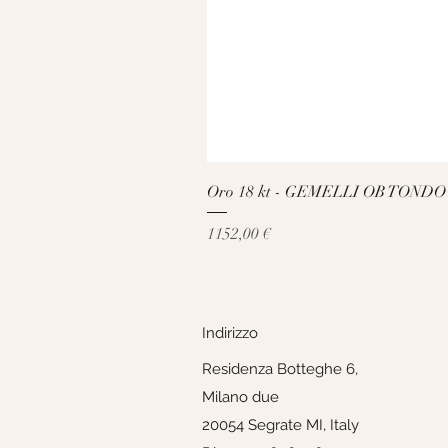
Oro 18 kt - GEMELLI OB TONDO
Prezzo
1152,00 €
Indirizzo
Residenza Botteghe 6,
Milano due
20054 Segrate MI, Italy