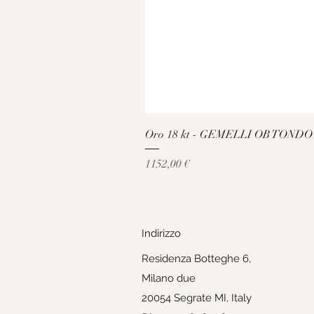
Oro 18 kt - GEMELLI OB TONDO
Prezzo
1152,00 €
Indirizzo
Residenza Botteghe 6,
Milano due
20054 Segrate MI, Italy