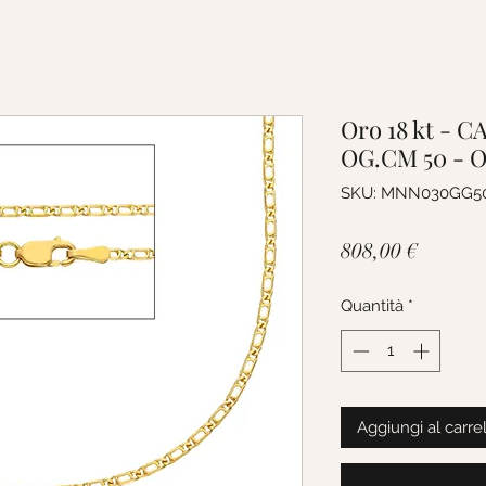
Oro 18 kt - 
OG.CM 50 - 
SKU: MNN030GG5
Prezzo
808,00 €
Quantità
*
Aggiungi al carre