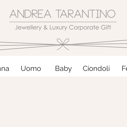
nna
Uomo
Baby
Ciondoli
F