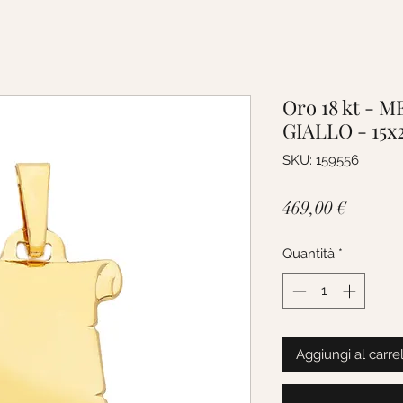
Oro 18 kt - 
GIALLO - 15
SKU: 159556
Prezzo
469,00 €
Quantità
*
Aggiungi al carre