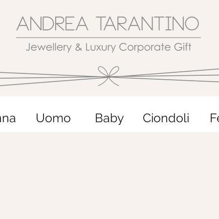
nna
Uomo
Baby
Ciondoli
F