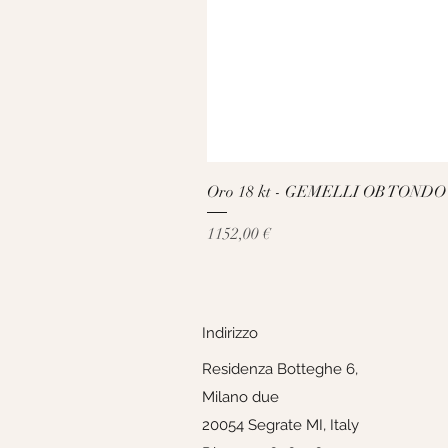
Oro 18 kt - GEMELLI OB TONDO
Prezzo
1152,00 €
Indirizzo
Residenza Botteghe 6,
Milano due
20054 Segrate MI, Italy