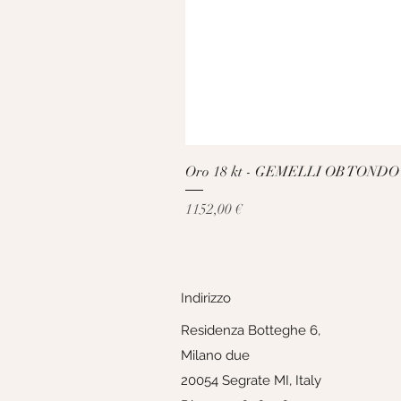
Oro 18 kt - GEMELLI OB TONDO
Prezzo
1152,00 €
Indirizzo
Residenza Botteghe 6,
Milano due
20054 Segrate MI, Italy