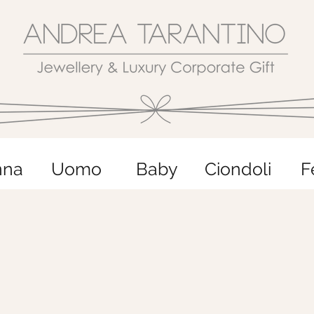
nna
Uomo
Baby
Ciondoli
F