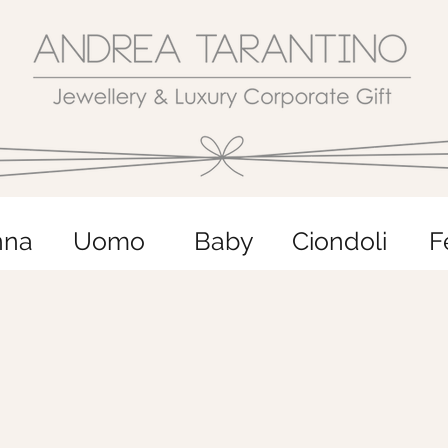
nna
Uomo
Baby
Ciondoli
F