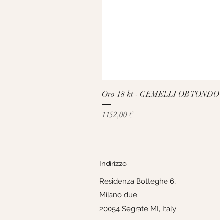
Oro 18 kt - GEMELLI OB TONDO
Prezzo
1152,00 €
Indirizzo
Residenza Botteghe 6,
Milano due
20054 Segrate MI, Italy