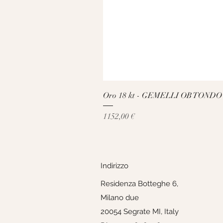
Oro 18 kt - GEMELLI OB TONDO
Prezzo
1152,00 €
Indirizzo
Residenza Botteghe 6,
Milano due
20054 Segrate MI, Italy