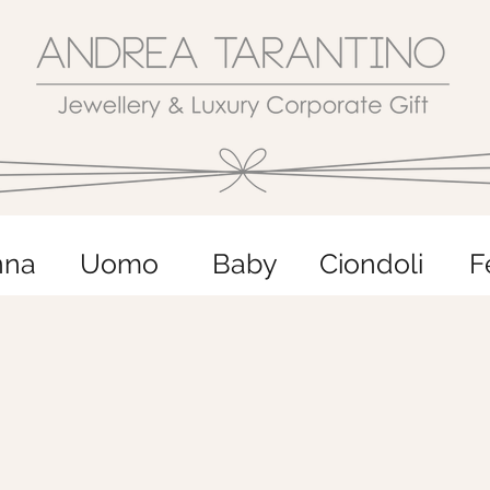
nna
Uomo
Baby
Ciondoli
F