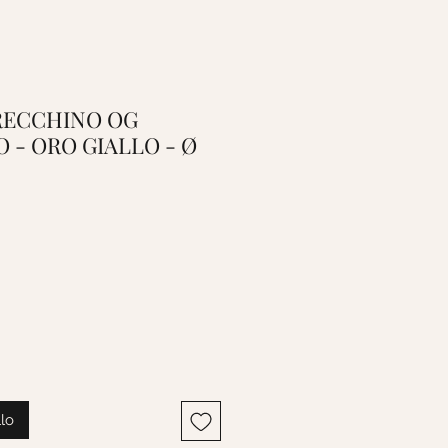
 ORECCHINO OG
 - ORO GIALLO - Ø
llo