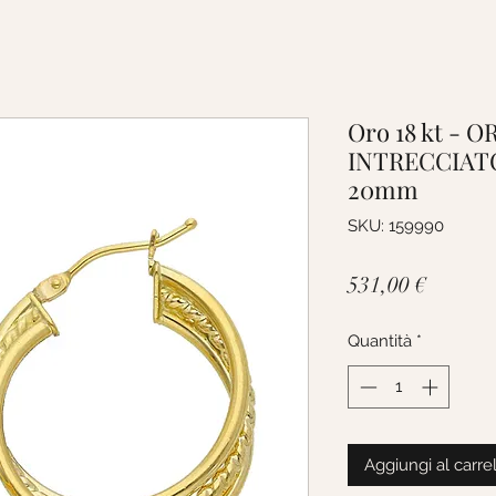
Oro 18 kt -
INTRECCIATO
20mm
SKU: 159990
Prezzo
531,00 €
Quantità
*
Aggiungi al carre