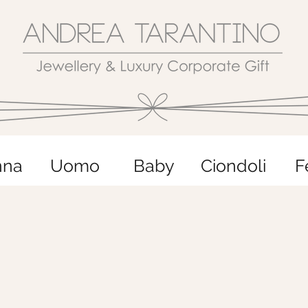
nna
Uomo
Baby
Ciondoli
F