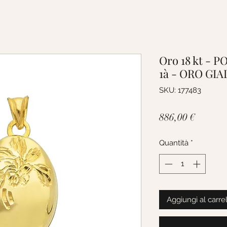
Oro 18 kt -
1à - ORO GI
SKU: 177483
Prezzo
886,00 €
Quantità
*
Aggiungi al carre