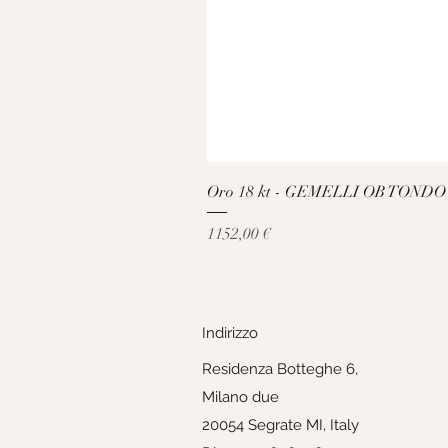
Oro 18 kt - GEMELLI OB TONDO
Prezzo
1152,00 €
Indirizzo
Residenza Botteghe 6,
Milano due
20054 Segrate MI, Italy