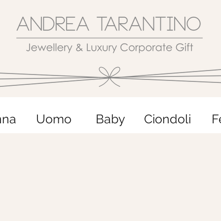
nna
Uomo
Baby
Ciondoli
F