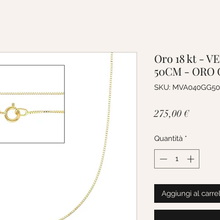
Oro 18 kt - 
50CM - ORO 
SKU: MVA040GG50
Prezzo
275,00 €
Quantità
*
Aggiungi al carre