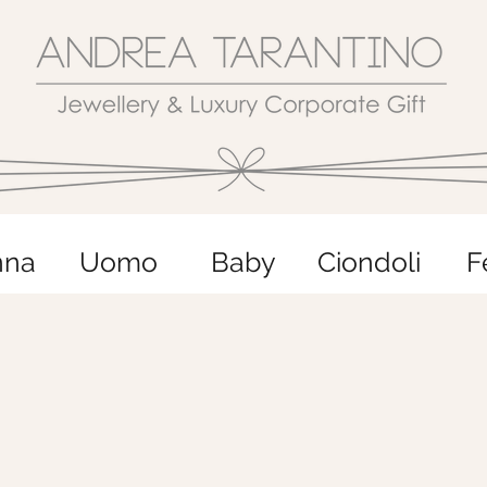
nna
Uomo
Baby
Ciondoli
F