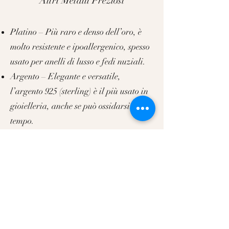
Altri Metalli Preziosi
Platino – Più raro e denso dell’oro, è
molto resistente e ipoallergenico, spesso
usato per anelli di lusso e fedi nuziali.
Argento – Elegante e versatile,
l’argento 925 (sterling) è il più usato in
gioielleria, anche se può ossidarsi nel
tempo.
Palladio – Simile al platino ma più
leggero, non si ossida ed è una scelta
sempre più popolare.
Come Scegliere il Metallo Giusto
La scelta del metallo dipende dal gusto