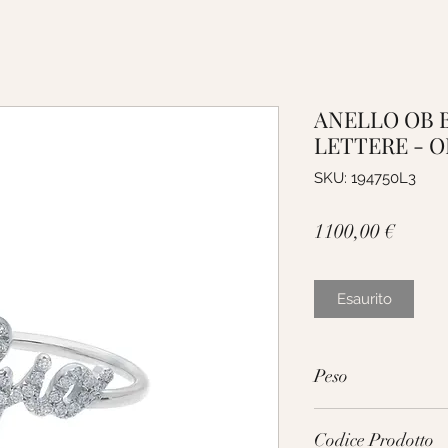
ANELLO OB 
LETTERE - 
SKU: 194750L3
Prezz
1100,00 €
Esaurito
Peso
2.2g
Codice Prodotto