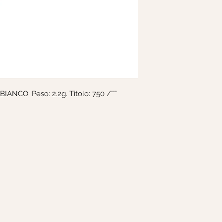
194750L3
IANCO. Peso: 2.2g. Titolo: 750 /°°°