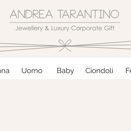
nna
Uomo
Baby
Ciondoli
F