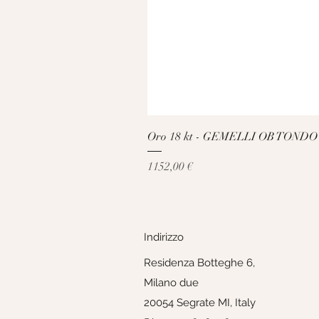
Oro 18 kt - GEMELLI OB TONDO
Prezzo
1152,00 €
Indirizzo
Residenza Botteghe 6,
Milano due
20054 Segrate MI, Italy