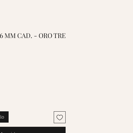
.6 MM CAD. - ORO TRE
o
llo