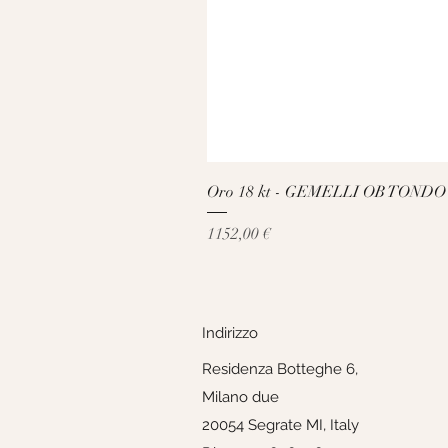
Oro 18 kt - GEMELLI OB TONDO
Prezzo
1152,00 €
Indirizzo
Residenza Botteghe 6,
Milano due
20054 Segrate MI, Italy