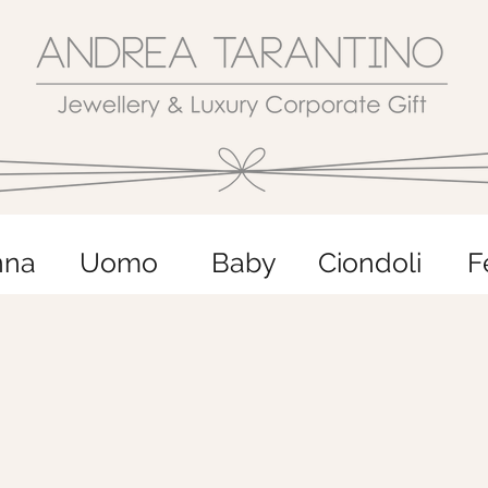
nna
Uomo
Baby
Ciondoli
F