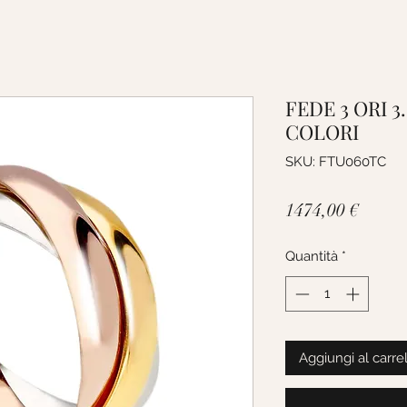
FEDE 3 ORI 3
COLORI
SKU: FTU060TC
Prezz
1474,00 €
Quantità
*
Aggiungi al carre