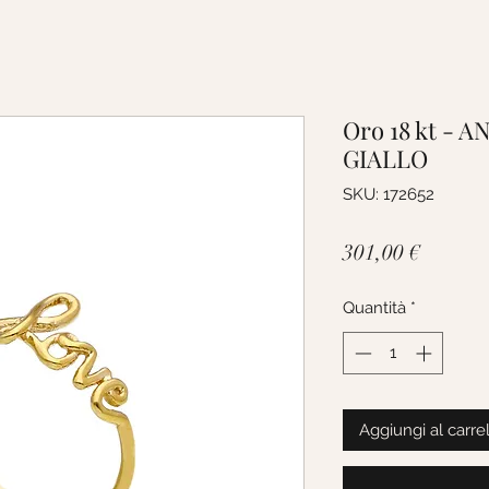
Oro 18 kt - 
GIALLO
SKU: 172652
Prezzo
301,00 €
Quantità
*
Aggiungi al carre