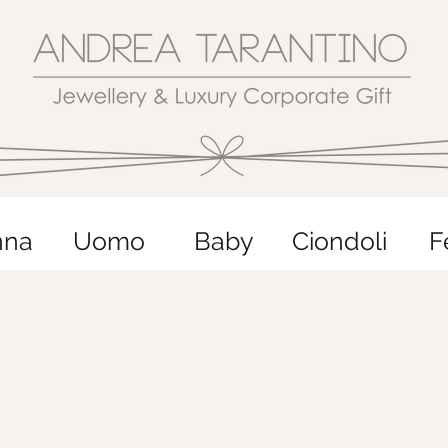
nna
Uomo
Baby
Ciondoli
F