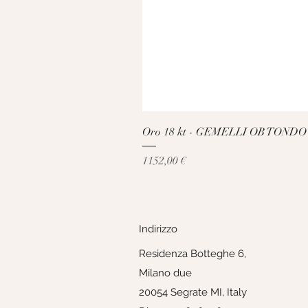
Oro 18 kt - GEMELLI OB TONDO
Prezzo
1152,00 €
Indirizzo
Residenza Botteghe 6,
Milano due
20054 Segrate MI, Italy