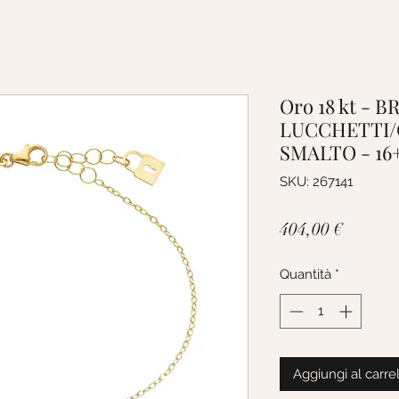
Oro 18 kt - 
LUCCHETTI/C
SMALTO - 16
SKU: 267141
Prezzo
404,00 €
Quantità
*
Aggiungi al carre