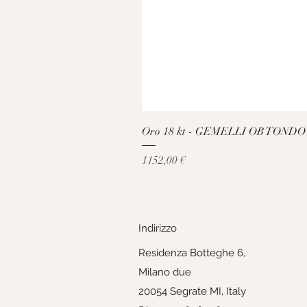
Oro 18 kt - GEMELLI OB TONDO
Prezzo
1152,00 €
Indirizzo
Residenza Botteghe 6,
Milano due
20054 Segrate MI, Italy