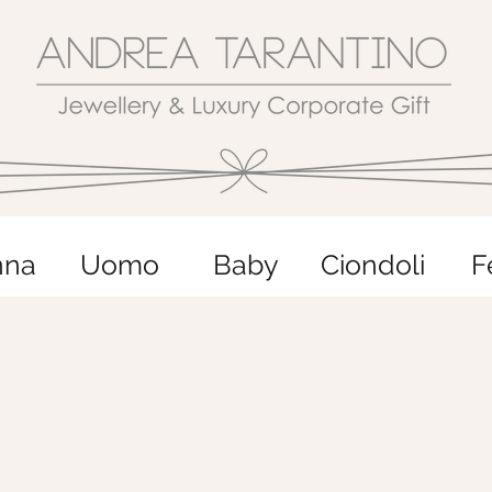
nna
Uomo
Baby
Ciondoli
F