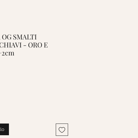
BR OG SMALTI
HIAVI - ORO E
+2cm
llo