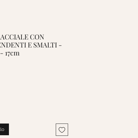
BRACCIALE CON
NDENTI E SMALTI -
- 17cm
o
llo