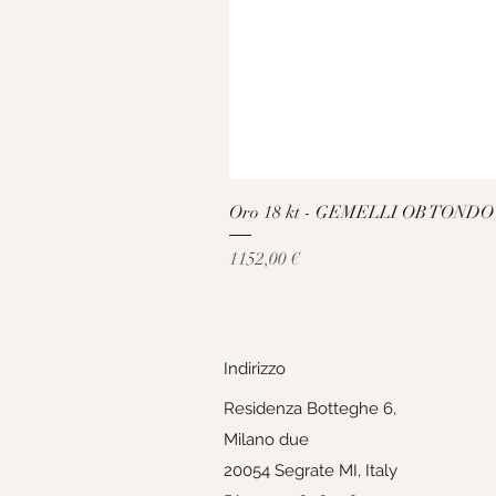
Oro 18 kt - GEMELLI OB TONDO
Prezzo
1152,00 €
Indirizzo
Residenza Botteghe 6,
Milano due
20054 Segrate MI, Italy