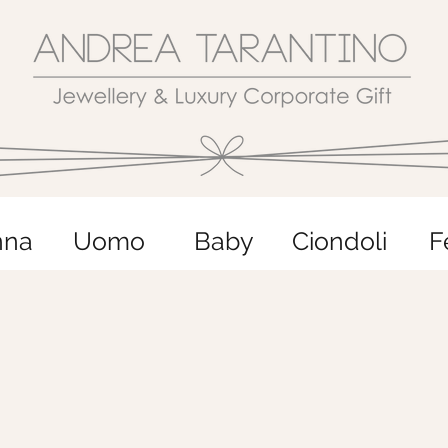
nna
Uomo
Baby
Ciondoli
F