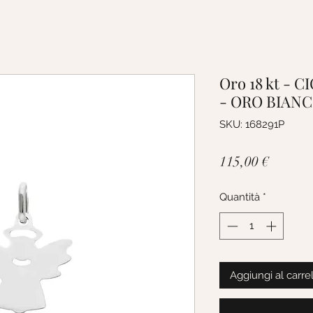
Oro 18 kt -
- ORO BIAN
SKU: 168291P
Prezzo
115,00 €
Quantità
*
Aggiungi al carre