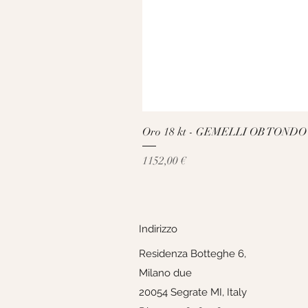
Oro 18 kt - GEMELLI OB TONDO
Prezzo
1152,00 €
Indirizzo
Residenza Botteghe 6,
Milano due
20054 Segrate MI, Italy