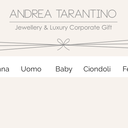
nna
Uomo
Baby
Ciondoli
F