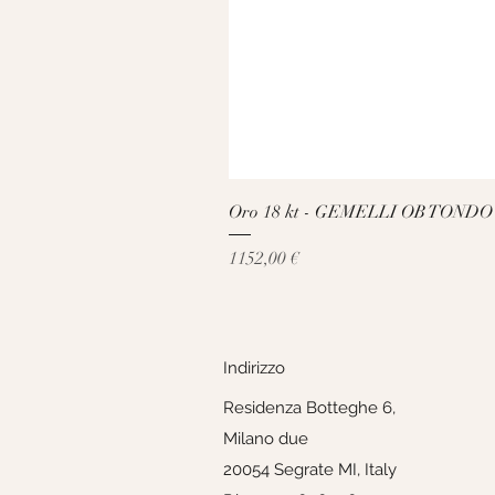
Oro 18 kt - GEMELLI OB TONDO
Prezzo
1152,00 €
Indirizzo
Residenza Botteghe 6,
Milano due
20054 Segrate MI, Italy