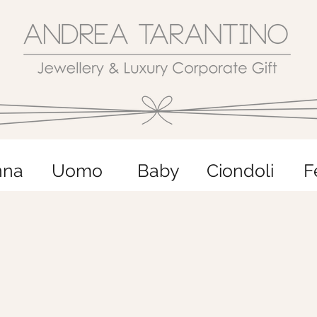
nna
Uomo
Baby
Ciondoli
F