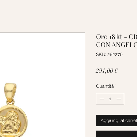
Oro 18 kt -
CON ANGELO
SKU: 282276
Prezzo
291,00 €
Quantità
*
Aggiungi al carre