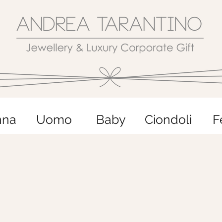
nna
Uomo
Baby
Ciondoli
F