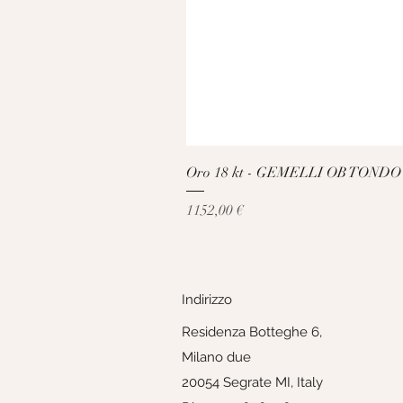
Oro 18 kt - GEMELLI OB TONDO
Prezzo
1152,00 €
Indirizzo
Residenza Botteghe 6,
Milano due
20054 Segrate MI, Italy