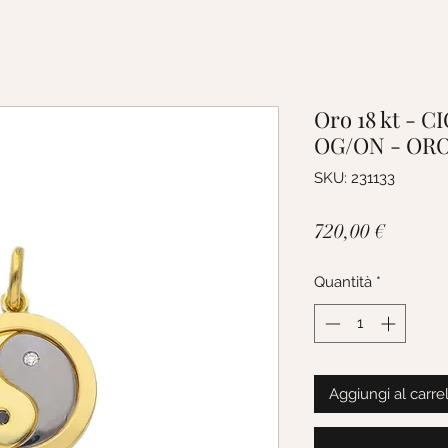
Oro 18 kt -
OG/ON - ORO
SKU: 231133
Prezzo
720,00 €
Quantità
*
Aggiungi al carre