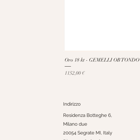
Oro 18 kt - GEMELLI OB TONDO
Prezzo
1152,00 €
Indirizzo
Residenza Botteghe 6,
Milano due
20054 Segrate MI, Italy