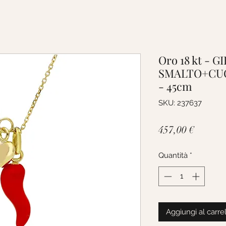
Oro 18 kt - 
SMALTO+CUO
- 45cm
SKU: 237637
Prezzo
457,00 €
Quantità
*
Aggiungi al carre