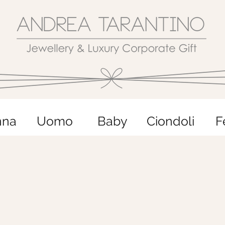
nna
Uomo
Baby
Ciondoli
F