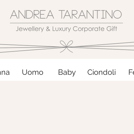
nna
Uomo
Baby
Ciondoli
F