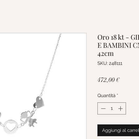
Oro 18 kt -
E BAMBINI C
42cm
SKU: 248111
Prezzo
472,00 €
Quantità
*
Aggiungi al carre