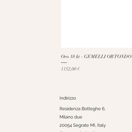
Oro 18 kt - GEMELLI OB TONDO
Prezzo
1152,00 €
Indirizzo
Residenza Botteghe 6,
Milano due
20054 Segrate MI, Italy