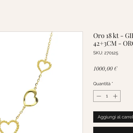
Oro 18 kt -
42+3CM - OR
SKU: 270125
Prezz
1000,00 €
Quantità
*
Aggiungi al carre