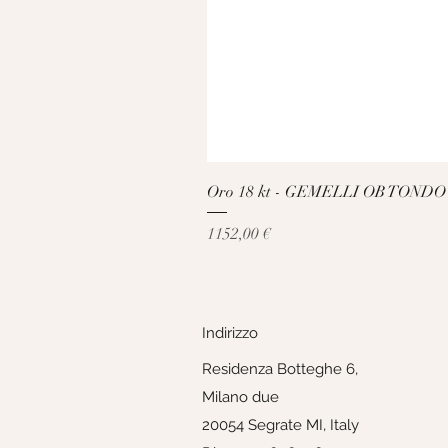
Oro 18 kt - GEMELLI OB TONDO
Prezzo
1152,00 €
Indirizzo
Residenza Botteghe 6,
Milano due
20054 Segrate MI, Italy