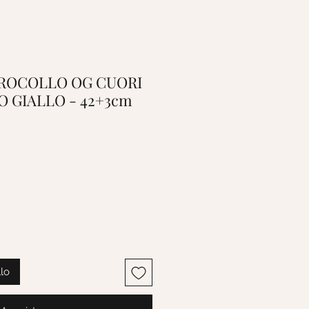
 GIROCOLLO OG CUORI
O GIALLO - 42+3cm
o
llo