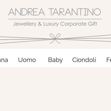
nna
Uomo
Baby
Ciondoli
F