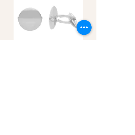
Oro 18 kt - GEMELLI OB
Oro 18 kt - GEMELLI O
TONDO - ORO BIANCO
LUCIDI SATINATO C
OVALE - ORO GIALLO
Prezzo
1152,00 €
Prezzo
2044,00 €
info@andreatarantino.it
andrea@andreatarantino.it