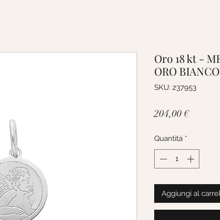
Oro 18 kt -
ORO BIANCO
SKU: 237953
Prezzo
204,00 €
Quantità
*
Aggiungi al carre